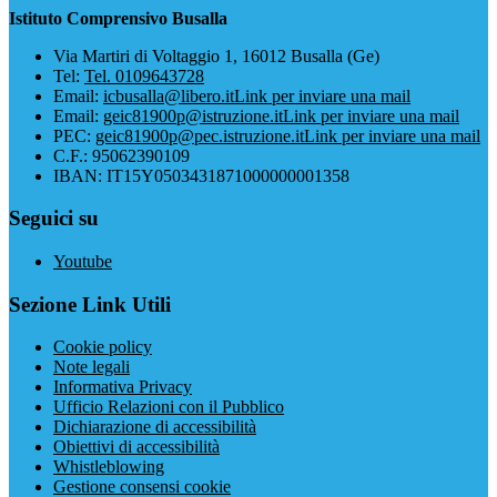
Istituto Comprensivo Busalla
Via Martiri di Voltaggio 1, 16012 Busalla (Ge)
Tel:
Tel. 0109643728
Email:
icbusalla@libero.it
Link per inviare una mail
Email:
geic81900p@istruzione.it
Link per inviare una mail
PEC:
geic81900p@pec.istruzione.it
Link per inviare una mail
C.F.: 95062390109
IBAN: IT15Y0503431871000000001358
Seguici su
Youtube
Sezione Link Utili
Cookie policy
Note legali
Informativa Privacy
Ufficio Relazioni con il Pubblico
Dichiarazione di accessibilità
Obiettivi di accessibilità
Whistleblowing
Gestione consensi cookie