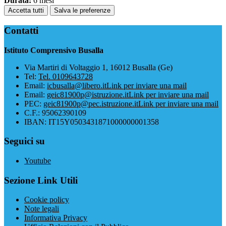
Durata:
6 mesi
Accetta tutti
Salva le preferenze
Contatti
Istituto Comprensivo Busalla
Via Martiri di Voltaggio 1, 16012 Busalla (Ge)
Tel:
Tel. 0109643728
Email:
icbusalla@libero.it
Link per inviare una mail
Email:
geic81900p@istruzione.it
Link per inviare una mail
PEC:
geic81900p@pec.istruzione.it
Link per inviare una mail
C.F.: 95062390109
IBAN: IT15Y0503431871000000001358
Seguici su
Youtube
Sezione Link Utili
Cookie policy
Note legali
Informativa Privacy