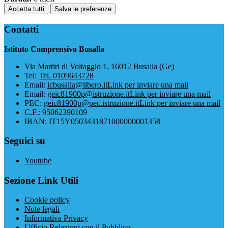
Accetta tutti
Salva le preferenze
Contatti
Istituto Comprensivo Busalla
Via Martiri di Voltaggio 1, 16012 Busalla (Ge)
Tel:
Tel. 0109643728
Email:
icbusalla@libero.it
Link per inviare una mail
Email:
geic81900p@istruzione.it
Link per inviare una mail
PEC:
geic81900p@pec.istruzione.it
Link per inviare una mail
C.F.: 95062390109
IBAN: IT15Y0503431871000000001358
Seguici su
Youtube
Sezione Link Utili
Cookie policy
Note legali
Informativa Privacy
Ufficio Relazioni con il Pubblico