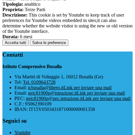
Tipologia:
analitico
Proprieta:
Terze Parti
Descrizione:
This cookie is set by Youtube to keep track of user
preferences for Youtube videos embedded in sites;it can also
determine whether the website visitor is using the new or old version
of the Youtube interface.
Durata:
6 mesi
Accetta tutti
Salva le preferenze
Contatti
Istituto Comprensivo Busalla
Via Martiri di Voltaggio 1, 16012 Busalla (Ge)
Tel:
Tel. 0109643728
Email:
icbusalla@libero.it
Link per inviare una mail
Email:
geic81900p@istruzione.it
Link per inviare una mail
PEC:
geic81900p@pec.istruzione.it
Link per inviare una mail
C.F.: 95062390109
IBAN: IT15Y0503431871000000001358
Seguici su
Youtube