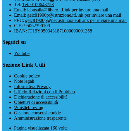
Tel:
Tel. 0109643728
Email:
icbusalla@libero.it
Link per inviare una mail
Email:
geic81900p@istruzione.it
Link per inviare una mail
PEC:
geic81900p@pec.istruzione.it
Link per inviare una mail
C.F.: 95062390109
IBAN: IT15Y0503431871000000001358
Seguici su
Youtube
Sezione Link Utili
Cookie policy
Note legali
Informativa Privacy
Ufficio Relazioni con il Pubblico
Dichiarazione di accessibilità
Obiettivi di accessibilità
Whistleblowing
Gestione consensi cookie
Amministrazione trasparente
Pagina visualizzata
160
volte