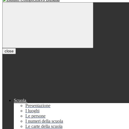
close
Scuola
Presentazione
I luoghi
Le persone
I numeri della scuola
Le carte della scuola