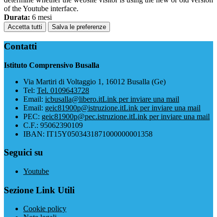
of the Youtube interface.
Durata:
6 mesi
Accetta tutti
Salva le preferenze
Contatti
Istituto Comprensivo Busalla
Via Martiri di Voltaggio 1, 16012 Busalla (Ge)
Tel:
Tel. 0109643728
Email:
icbusalla@libero.it
Link per inviare una mail
Email:
geic81900p@istruzione.it
Link per inviare una mail
PEC:
geic81900p@pec.istruzione.it
Link per inviare una mail
C.F.: 95062390109
IBAN: IT15Y0503431871000000001358
Seguici su
Youtube
Sezione Link Utili
Cookie policy