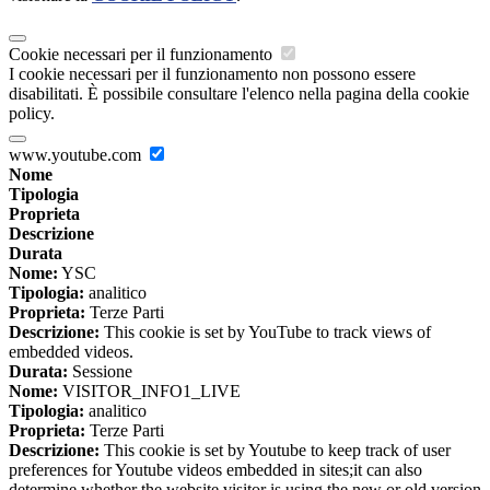
Cookie necessari per il funzionamento
I cookie necessari per il funzionamento non possono essere
disabilitati. È possibile consultare l'elenco nella pagina della cookie
policy.
www.youtube.com
Nome
Tipologia
Proprieta
Descrizione
Durata
Nome:
YSC
Tipologia:
analitico
Proprieta:
Terze Parti
Descrizione:
This cookie is set by YouTube to track views of
embedded videos.
Durata:
Sessione
Nome:
VISITOR_INFO1_LIVE
Tipologia:
analitico
Proprieta:
Terze Parti
Descrizione:
This cookie is set by Youtube to keep track of user
preferences for Youtube videos embedded in sites;it can also
determine whether the website visitor is using the new or old version