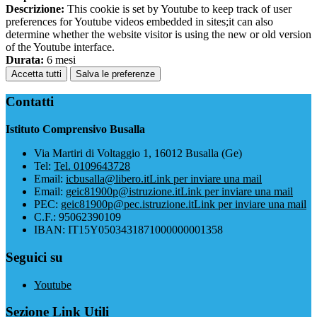
Descrizione:
This cookie is set by Youtube to keep track of user
preferences for Youtube videos embedded in sites;it can also
determine whether the website visitor is using the new or old version
of the Youtube interface.
Durata:
6 mesi
Accetta tutti
Salva le preferenze
Contatti
Istituto Comprensivo Busalla
Via Martiri di Voltaggio 1, 16012 Busalla (Ge)
Tel:
Tel. 0109643728
Email:
icbusalla@libero.it
Link per inviare una mail
Email:
geic81900p@istruzione.it
Link per inviare una mail
PEC:
geic81900p@pec.istruzione.it
Link per inviare una mail
C.F.: 95062390109
IBAN: IT15Y0503431871000000001358
Seguici su
Youtube
Sezione Link Utili