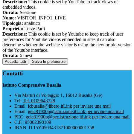
Descrizione:
This cookie is set by YouTube to track views of
embedded videos.
Durata:
Sessione
Nome:
VISITOR_INFO1_LIVE
Tipologia:
analitico
Proprieta:
Terze Parti
Descrizione:
This cookie is set by Youtube to keep track of user
preferences for Youtube videos embedded in sites;it can also
determine whether the website visitor is using the new or old version
of the Youtube interface.
Durata:
6 mesi
Accetta tutti
Salva le preferenze
Contatti
Istituto Comprensivo Busalla
Via Martiri di Voltaggio 1, 16012 Busalla (Ge)
Tel:
Tel. 0109643728
Email:
icbusalla@libero.it
Link per inviare una mail
Email:
geic81900p@istruzione.it
Link per inviare una mail
PEC:
geic81900p@pec.istruzione.it
Link per inviare una mail
C.F.: 95062390109
IBAN: IT15Y0503431871000000001358