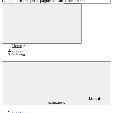
Campo di ricerca per le pagine del sito
Home
>
I luoghi
>
Infanzia
Menu di
navigazione
I luoghi