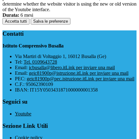
determine whether the website visitor is using the new or old version
of the Youtube interface.
Durata:
6 mesi
Accetta tutti
Salva le preferenze
Contatti
Istituto Comprensivo Busalla
Via Martiri di Voltaggio 1, 16012 Busalla (Ge)
Tel:
Tel. 0109643728
Email:
icbusalla@libero.it
Link per inviare una mail
Email:
geic81900p@istruzione.it
Link per inviare una mail
PEC:
geic81900p@pec.istruzione.it
Link per inviare una mail
C.F.: 95062390109
IBAN: IT15Y0503431871000000001358
Seguici su
Youtube
Sezione Link Utili
Cookie policy