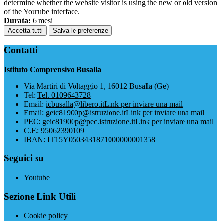
determine whether the website visitor is using the new or old version
of the Youtube interface.
Durata:
6 mesi
Accetta tutti
Salva le preferenze
Contatti
Istituto Comprensivo Busalla
Via Martiri di Voltaggio 1, 16012 Busalla (Ge)
Tel:
Tel. 0109643728
Email:
icbusalla@libero.it
Link per inviare una mail
Email:
geic81900p@istruzione.it
Link per inviare una mail
PEC:
geic81900p@pec.istruzione.it
Link per inviare una mail
C.F.: 95062390109
IBAN: IT15Y0503431871000000001358
Seguici su
Youtube
Sezione Link Utili
Cookie policy