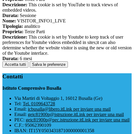
Descrizione:
This cookie is set by YouTube to track views of
embedded videos.
Durata:
Sessione
Nome:
VISITOR_INFO1_LIVE
Tipologia:
analitico
Proprieta:
Terze Parti
Descrizione:
This cookie is set by Youtube to keep track of user
preferences for Youtube videos embedded in sites;it can also
determine whether the website visitor is using the new or old version
of the Youtube interface.
Durata:
6 mesi
Accetta tutti
Salva le preferenze
Contatti
Istituto Comprensivo Busalla
Via Martiri di Voltaggio 1, 16012 Busalla (Ge)
Tel:
Tel. 0109643728
Email:
icbusalla@libero.it
Link per inviare una mail
Email:
geic81900p@istruzione.it
Link per inviare una mail
PEC:
geic81900p@pec.istruzione.it
Link per inviare una mail
C.F.: 95062390109
IBAN: IT15Y0503431871000000001358