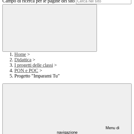
Campo di ricerca per le pagine del sito
Home
>
Didattica
>
I progetti delle classi
>
PON e POC
>
Progetto "Imparami Tu"
Menu di
navigazione