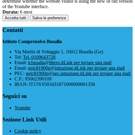
determine whether the website visitor is using the new or old version
of the Youtube interface.
Durata:
6 mesi
Accetta tutti
Salva le preferenze
Contatti
Istituto Comprensivo Busalla
Via Martiri di Voltaggio 1, 16012 Busalla (Ge)
Tel:
Tel. 0109643728
Email:
icbusalla@libero.it
Link per inviare una mail
Email:
geic81900p@istruzione.it
Link per inviare una mail
PEC:
geic81900p@pec.istruzione.it
Link per inviare una mail
C.F.: 95062390109
IBAN: IT15Y0503431871000000001358
Seguici su
Youtube
Sezione Link Utili
Cookie policy