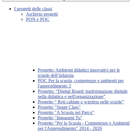
I progetti delle classi
Archivio progetti
PON e POC
Progetto: Ambienti didattici innovativi per le
scuole dell’infanzia
POC Per la scuola, competenze e ambienti per
l'apprendimento 2
Progetto: “Digital Board: trasformazione digitale
nella didattica e nell'organizzazione”
Progetto “ Reti cablate e wireless nelle scuole”
Progetto "Smart Class"
Progetto "A Scuola nel Parco"
Progetto "Imparami Tu"
Progetto "Per la Scuola - Competenze e Ambienti
per l'Apprendimento" 2014 - 2020