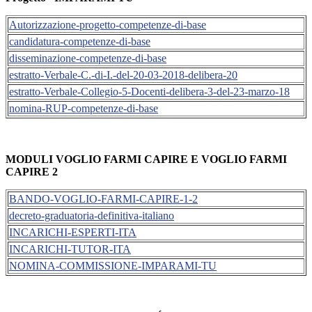
Autorizzazione-progetto-competenze-di-base
candidatura-competenze-di-base
disseminazione-competenze-di-base
estratto-Verbale-C.-di-I.-del-20-03-2018-delibera-20
estratto-Verbale-Collegio-5-Docenti-delibera-3-del-23-marzo-18
nomina-RUP-competenze-di-base
MODULI
VOGLIO
FARMI
CAPIRE
E
VOGLIO
FARMI
CAPIRE
2
BANDO-VOGLIO-FARMI-CAPIRE-1-2
decreto-graduatoria-definitiva-italiano
INCARICHI-ESPERTI-ITA
INCARICHI-TUTOR-ITA
NOMINA-COMMISSIONE-IMPARAMI-TU