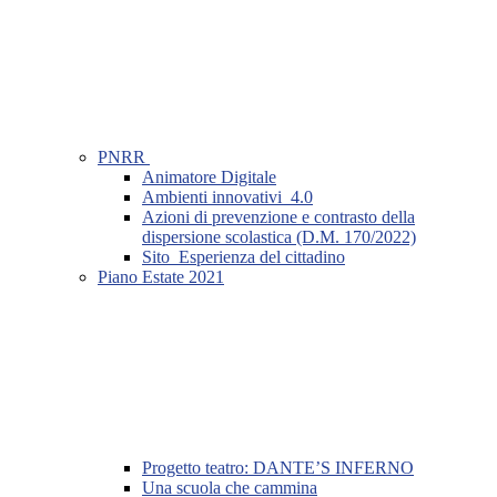
PNRR
Animatore Digitale
Ambienti innovativi_4.0
Azioni di prevenzione e contrasto della
dispersione scolastica (D.M. 170/2022)
Sito_Esperienza del cittadino
Piano Estate 2021
Progetto teatro: DANTE’S INFERNO
Una scuola che cammina