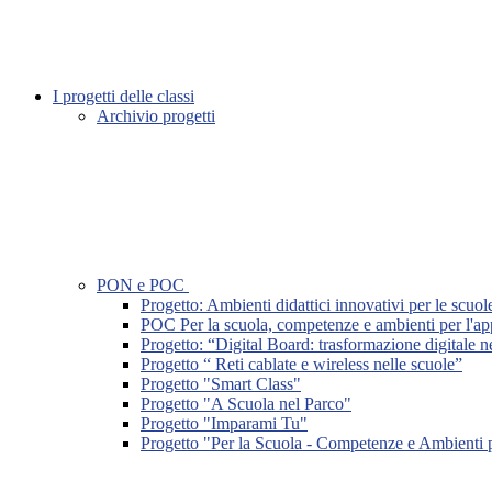
I progetti delle classi
Archivio progetti
PON e POC
Progetto: Ambienti didattici innovativi per le scuol
POC Per la scuola, competenze e ambienti per l'a
Progetto: “Digital Board: trasformazione digitale ne
Progetto “ Reti cablate e wireless nelle scuole”
Progetto "Smart Class"
Progetto "A Scuola nel Parco"
Progetto "Imparami Tu"
Progetto "Per la Scuola - Competenze e Ambienti