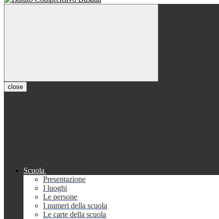
close
Scuola
Presentazione
I luoghi
Le persone
I numeri della scuola
Le carte della scuola