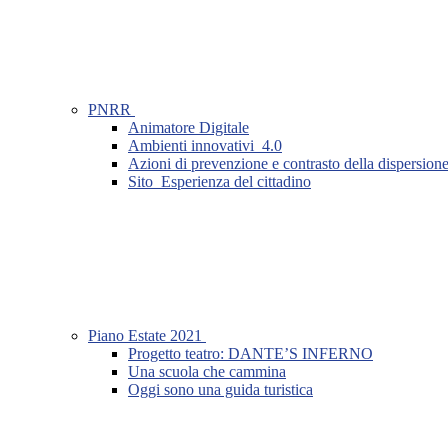
PNRR
Animatore Digitale
Ambienti innovativi_4.0
Azioni di prevenzione e contrasto della dispersion
Sito_Esperienza del cittadino
Piano Estate 2021
Progetto teatro: DANTE’S INFERNO
Una scuola che cammina
Oggi sono una guida turistica